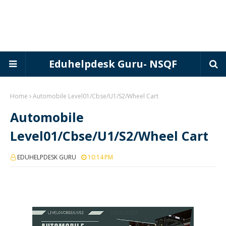
Eduhelpdesk Guru- NSQF
Home
Automobile Level01/Cbse/U1/S2/Wheel Cart
Automobile
Level01/Cbse/U1/S2/Wheel Cart
EDUHELPDESK GURU
10:14 PM