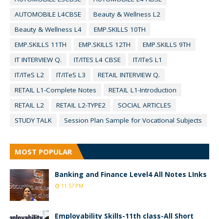
AUTOMOBILE L4CBSE
Beauty & Wellness L2
Beauty & Wellness L4
EMP.SKILLS 10TH
EMP.SKILLS 11TH
EMP.SKILLS 12TH
EMP.SKILLS 9TH
IT INTERVIEW Q.
IT/ITES L4 CBSE
IT/ITeS L1
IT/ITeS L2
IT/ITeS L3
RETAIL INTERVIEW Q.
RETAIL L1-Complete Notes
RETAIL L1-Introduction
RETAIL L2
RETAIL L2-TYPE2
SOCIAL ARTICLES
STUDY TALK
Session Plan Sample for VocatIonal Subjects
MOST POPULAR
Banking and Finance Level4 All Notes LInks
11:57 PM
Employability Skills-11th class-All Short