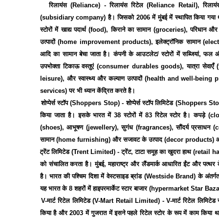
3.
रिलायंस
(Reliance) -
रिलायंस
रिटेल
(Reliance Retail),
रिलायं
(subsidiary company)
है।
जिसको
2006
में
मुंबई
में
स्थापित
किया
गया
स्टोरों
में
खाद्य
पदार्थ
(food),
किराने
का
सामान
(groceries),
परिधान
और
उत्पादों
(home improvement products),
इलेक्ट्रॉनिक
सामान
(elec
आदि
का
सामान
बेचा
जाता
है।
कंपनी
के
आउटलेट
/
स्टोरों
में
सब्जियां
,
फल
उपभोक्ता
टिकाऊ
वस्तुएं
(consumer durables goods),
यात्रा
सेवाएँ
(
leisure),
और
स्वास्थ्य
और
कल्याण
उत्पादों
(health and well-being 
services)
पर
भी
ध्यान
केंद्रित
करते
है।
4.
शोप्पेर्स
स्टॉप
(Shoppers Stop) -
शोप्पेर्स
स्टॉप
लिमिटेड
(Shoppers Sto
किया
जाता
है।
इसके
भारत
में
38
स्टोरों
में
83
रिटेल
स्टोर
है।
कपड़े
(clo
(shoes),
आभूषण
(jewellery),
सुगंध
(fragrances),
सौंदर्य
प्रसाधन
(c
सामान
(home furnishing)
और
सजावट
के
उत्पाद
(decor products)
5.
ट्रेंट
लिमिटेड
(Trent Limited) -
ट्रेंट
,
टाटा
समूह
का
खुदरा
हाथ
(retail 
को
संचालित
करता
है।
मुंबई
,
महाराष्ट्र
और
लैंडमार्क
आधारित
ईंट
और
पत्थर
है।
भारत
की
पश्चिम
दिशा
में
वेस्टसाइड
ब्रांड
(Westside Brand)
के
अंतर्ग
यह
भारत
के
8
शहरों
में
हाइपरमार्केट
स्टार
बाजार
(hypermarket Star Baza
6.
V-
मार्ट
रिटेल
लिमिटेड
(V-Mart Retail Limited) -
V-
मार्ट
रिटेल
लिमिटेड
किया
है
और
2003
में
गुजरात
में
इसने
पहले
रिटेल
स्टोर
के
रूप
में
काम
किया
थ