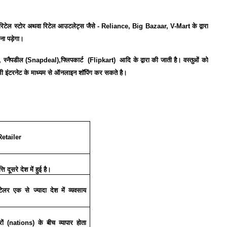
रिटेल
स्टोर
अथवा
रिटेल
आउटलेट्स
जैसे
- Reliance, Big Bazaar, V-Mart
के
द्वारा
ना
पड़ेगा।
,
स्नैपडील
(Snapdeal),
फ्लिपकार्ट
(Flipkart)
आदि
के
द्वारा
की
जाती
है।
वस्तुओं
को
भी
इंटरनेट
के
माध्यम
से
ऑनलाइन
शॉपिंग
कर
सकते
है।
etailer
्ति
दूसरे
देश
में
हुई
है।
टेलर
एक
से
ज्यादा
देश
में
व्यवसाय
रों
(nations)
के
बीच
व्यापार
होता