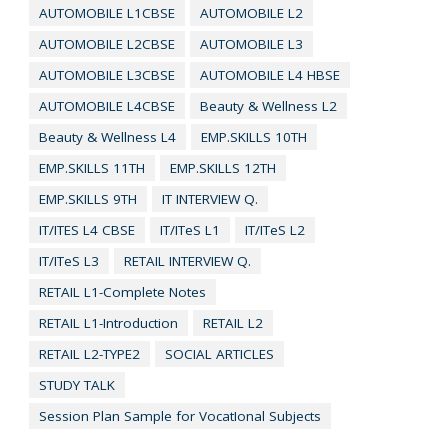
AUTOMOBILE L1CBSE
AUTOMOBILE L2
AUTOMOBILE L2CBSE
AUTOMOBILE L3
AUTOMOBILE L3CBSE
AUTOMOBILE L4 HBSE
AUTOMOBILE L4CBSE
Beauty & Wellness L2
Beauty & Wellness L4
EMP.SKILLS 10TH
EMP.SKILLS 11TH
EMP.SKILLS 12TH
EMP.SKILLS 9TH
IT INTERVIEW Q.
IT/ITES L4 CBSE
IT/ITeS L1
IT/ITeS L2
IT/ITeS L3
RETAIL INTERVIEW Q.
RETAIL L1-Complete Notes
RETAIL L1-Introduction
RETAIL L2
RETAIL L2-TYPE2
SOCIAL ARTICLES
STUDY TALK
Session Plan Sample for VocatIonal Subjects