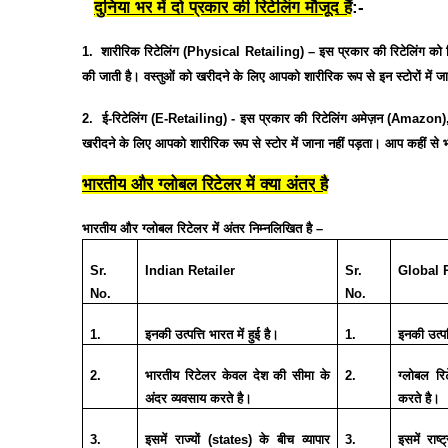
दुनिया
भर
में
दो
प्रकार
की
रिटेलिंग
मौजूद
हैं
:-
1.
शारीरिक
रिटेलिंग
(Physical Retailing) –
इस
प्रकार
की
रिटेलिंग
को
की
जाती
है।
वस्तुओं
को
खरीदने
के
लिए
आपको
शारीरिक
रूप
से
इन
स्टोरों
में
जा
2.
ई
-
रिटेलिंग
(E-Retailing) -
इस
प्रकार
की
रिटेलिंग
अमेज़न
(Amazon)
खरीदने
के
लिए
आपको
शारीरिक
रूप
से
स्टोर
में
जाना
नहीं
पड़ता।
आप
कहीं
से
भारतीय
और
ग्लोबल
रिटेलर
में
क्या
अंतर्
है
भारतीय
और
ग्लोबल
रिटेलर
में
अंतर
निम्नलिखित
है
–
Sr.
Indian Retailer
Sr.
Global R
No.
No.
1.
इनकी
उत्पत्ति
भारत
में
हुई
है।
1.
इनकी
उत्पत
2.
भारतीय
रिटेलर
केवल
देश
की
सीमा
के
2.
ग्लोबल
रि
अंदर
व्यवसाय
करते
है।
करते
है।
3.
इसमें
राज्यों
(states)
के
बीच
व्यापार
3.
इसमें
राष्ट्