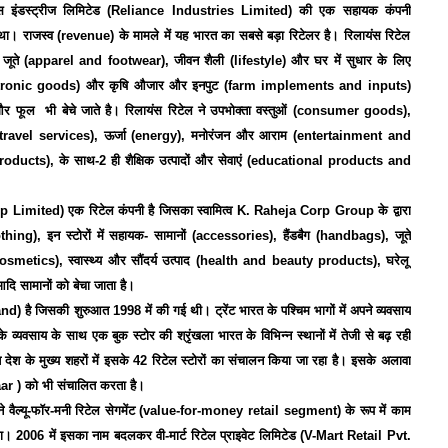
स
इंडस्ट्रीज
लिमिटेड
(Reliance Industries Limited)
की
एक
सहायक
कंपनी
था।
राजस्व
(revenue)
के
मामले
में
यह
भारत
का
सबसे
बड़ा
रिटेलर
है।
रिलायंस
रिटेल
जूते
(apparel and footwear),
जीवन
शैली
(lifestyle)
और
घर
में
सुधार
के
लिए
tronic goods)
और
कृषि
औजार
और
इनपुट
(farm implements and inputs)
और
फूल
भी
बेचे
जाते
है।
रिलायंस
रिटेल
ने
उपभोक्ता
वस्तुओं
(consumer goods),
travel services),
ऊर्जा
(energy),
मनोरंजन
और
आराम
(entertainment and
products),
के
साथ
-2
ही
शैक्षिक
उत्पादों
और
सेवाएं
(educational products and
p Limited)
एक
रिटेल
कंपनी
है
जिसका
स्वामित्व
K. Raheja Corp Group
के
द्वारा
thing),
इन
स्टोरों
में
सहायक
-
सामानों
(accessories),
हैंडबैग
(handbags),
जूते
osmetics),
स्वास्थ्य
और
सौंदर्य
उत्पाद
(health and beauty products),
घरेलू
आदि
सामानों
को
बेचा
जाता
है।
hand)
है
जिसकी
शुरुआत
1998
में
की
गई
थी।
ट्रेंट
भारत
के
पश्चिम
भागों
में
अपने
व्यवसाय
के
व्यवसाय
के
साथ
एक
बुक
स्टोर
की
श्रृंखला
भारत
के
विभिन्न
स्थानों
में
तेजी
से
बढ़
रही
त
देश
के
मुख्य
शहरों
में
इसके
42
रिटेल
स्टोरों
का
संचालन
किया
जा
रहा
है।
इसके
अलावा
ar )
को
भी
संचालित
करता
है।
ने
वैल्यू
-
फॉर
-
मनी
रिटेल
सेगमेंट
(value-for-money retail segment)
के
रूप
में
काम
ा।
2006
में
इसका
नाम
बदलकर
वी
-
मार्ट
रिटेल
प्राइवेट
लिमिटेड
(V-Mart Retail Pvt.