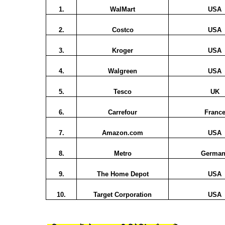
1.
WalMart
USA
2.
Costco
USA
3.
Kroger
USA
4.
Walgreen
USA
5.
Tesco
UK
6.
Carrefour
Franc
7.
Amazon.com
USA
8.
Metro
German
9.
The Home Depot
USA
10.
Target Corporation
USA