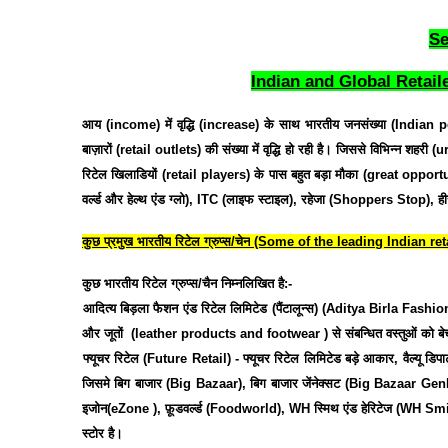
Se
Indian and Global Retaile
आय
(income)
में
वृद्धि
(increase)
के
साथ
भारतीय
जनसंख्या
(Indian p
बाज़ारों
(retail outlets)
की
संख्या
में
वृद्धि
हो
रही
है।
जिससे
विभिन्न
शहरी
(u
रिटेल
खिलाडियों
(retail players)
के
पास
बहुत
बड़ा
मौका
(great opport
वर्ल्ड
और
हेल्थ
एंड
ग्लो
), ITC (
लाइफ
स्टाइल
),
रहेजा
(Shoppers Stop),
ही
कुछ
प्रमुख
भारतीय
रिटेल
ग्रुप्स
/
चेन
(Some of the leading Indian ret
कुछ
भारतीय
रिटेल
ग्रुप्स
/
चैन
निम्नलिखित
है
:-
1.
आदित्य
बिड़ला
फैशन
एंड
रिटेल
लिमिटेड
(
पैंटालून्स
) (Aditya Birla Fashi
और
जूतों
(leather products and footwear )
से
संबन्धित
वस्तुओं
को
बे
2.
फ्यूचर
रिटेल
(Future Retail) -
फ्यूचर
रिटेल
लिमिटेड
बड़े
आकार
,
वैल्यू
डिपार्
जिसमे
बिग
बाजार
(Big Bazaar),
बिग
बाजार
जेंनेक्सट
(Big Bazaar Gen
इजोन
(eZone ),
फ़ूडवर्ल्ड
(Foodworld), WH
स्मिथ
एंड
हेरिटेज
(WH Smit
स्टोर
है।