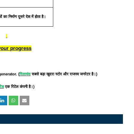
ओं
का
निर्माण
दूसरे
देश
में
होता
है।
your progress
enerator. (
रिलायंस
सबसे
बड़ा
खुदरा
स्टोर
और
राजस्व
जनरेटर
है।
)
टेड
एक
रिटेल
कंपनी
है।
)