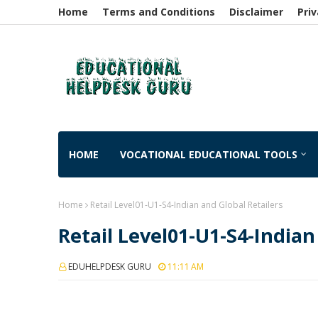
Home
Terms and Conditions
Disclaimer
Priv
HOME
VOCATIONAL EDUCATIONAL TOOLS
Home
Retail Level01-U1-S4-Indian and Global Retailers
Retail Level01-U1-S4-Indian
EDUHELPDESK GURU
11:11 AM