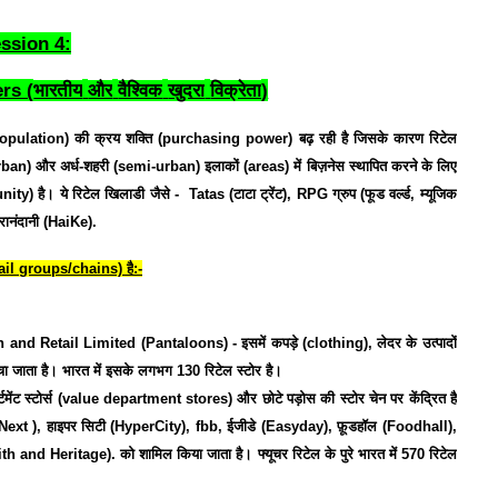
ssion 4:
rs (
)
भारतीय
और
वैश्विक
खुदरा
विक्रेता
opulation)
की
क्रय
शक्ति
(purchasing power)
बढ़
रही
है
जिसके
कारण
रिटेल
rban)
और
अर्ध
-
शहरी
(semi-urban)
इलाकों
(areas)
में
बिज़नेस
स्थापित
करने
के
लिए
unity)
है।
ये
रिटेल
खिलाडी
जैसे
-
Tatas (
टाटा
ट्रेंट
), RPG
ग्रुप
(
फूड
वर्ल्ड
,
म्यूजिक
रानंदानी
(HaiKe).
ail groups/chains)
है
:-
on and Retail Limited (Pantaloons) -
इसमें
कपड़े
(clothing),
लेदर
के
उत्पादों
चा
जाता
है।
भारत
में
इसके
लगभग
130
रिटेल
स्टोर
है।
टमेंट
स्टोर्स
(value department stores)
और
छोटे
पड़ोस
की
स्टोर
चेन
पर
केंद्रित
है
Next ),
हाइपर
सिटी
(HyperCity), fbb,
ईजीडे
(Easyday),
फ़ूडहॉल
(Foodhall),
h and Heritage).
को
शामिल
किया
जाता
है।
फ्यूचर
रिटेल
के
पुरे
भारत
में
570
रिटेल