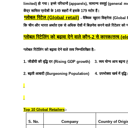
limited)
हो
गया।
इनमे
परिधानों
(apparels),
सामान्य
वस्तुएं
(general m
केंद्र
शासित
प्रदेशों
के
149
शहरों
में
इसके
179
स्टोर
हैं।
ग्लोबल
रिटेल
(Global retail)
7.
-
वैश्विक
खुदरा
विक्रेता
(Global 
कि
चीन
और
भारत
अर्थात
एक
से
अधिक
देशों
में
बिज़नेस
करने
वाले
रिटेलर
को
ग
ग्लोबल
रिटेलिंग
को
बढ़ावा
देने
वाले
कौन
-2
से
कारक
/
तत्व
(el
ग्लोबल
रिटेलिंग
को
बढ़ावा
देने
वाले
तत्व
निम्नलिखित
है
:-
1.
जीडीपी
की
वृद्धि
दर
(Rising GDP growth)
3.
व्यय
योग्य
आय
बढ़ना
(
2.
बढ़ती
आबादी
(Burgeoning Population)
4.
उपभोक्ता
खर्च
में
वृद्धि
Top 10 Global Retailers
:-
S. No.
Company
Country of Origin