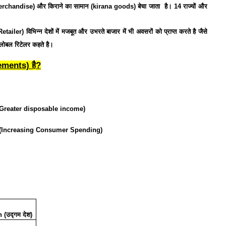
erchandise)
और
किराने
का
सामान
(kirana goods)
बेचा
जाता
है।
14
राज्यों
और
Retailer)
विभिन्न
देशों
में
मजबूत
और
उभरते
बाजार
में
भी
अवसरों
को
प्राप्त
करते
है
जैसे
्लोबल
रिटेलर
कहते
है।
ements)
है
?
Greater disposable income)
(Increasing Consumer Spending)
 (
उद्गम
देश
)