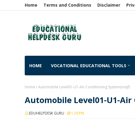
Home
Terms and Conditions
Disclaimer
Priv
HOME
VOCATIONAL EDUCATIONAL TOOLS
Home
Automobile Level01-U1-Air Conditioning System(nsqf)
Automobile Level01-U1-Air
EDUHELPDESK GURU
1:29 PM