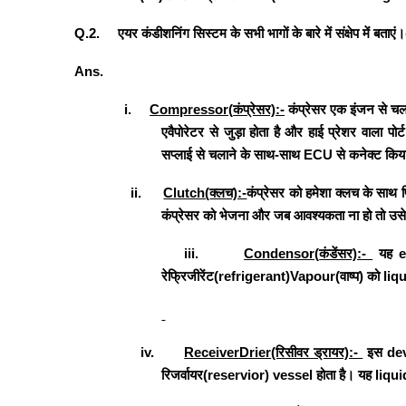
Q.2
.
एयर कंडीशनिंग सिस्टम के सभी भागों के बारे में संक्षेप में बताएं
।
Ans.
i.
Compressor(
कंप्रेसर):-
कंप्रेसर एक इंजन से चल
एवैपोरेटर से जुड़ा होता है और हाई प्रेशर वाला पोर्ट
सप्लाई से चलाने के साथ-साथ
ECU
से कनेक्ट किया
ii.
Clutch(
क्लच):-
कंप्रेसर को हमेशा क्लच के साथ फ
कंप्रेसर को भेजना और जब आवश्यकता ना हो तो उसे
iii.
Condensor(
कंडेंसर):-
यह
रेफ्रिजीरेंट(
refrigerant)Vapour(
वाष्प
)
को
liq
iv.
ReceiverDrier
(रिसीवर ड्रायर):-
इस
de
रिजर्वायर(
reservior
)
vessel
होता है। यह
liqui