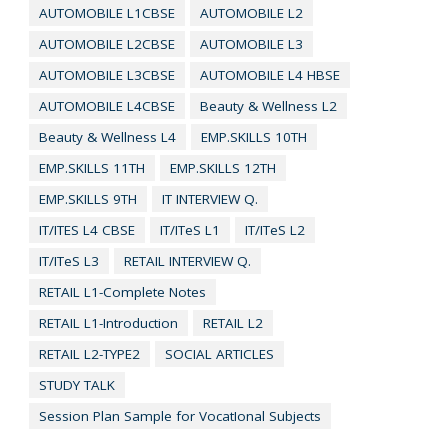
AUTOMOBILE L1CBSE
AUTOMOBILE L2
AUTOMOBILE L2CBSE
AUTOMOBILE L3
AUTOMOBILE L3CBSE
AUTOMOBILE L4 HBSE
AUTOMOBILE L4CBSE
Beauty & Wellness L2
Beauty & Wellness L4
EMP.SKILLS 10TH
EMP.SKILLS 11TH
EMP.SKILLS 12TH
EMP.SKILLS 9TH
IT INTERVIEW Q.
IT/ITES L4 CBSE
IT/ITeS L1
IT/ITeS L2
IT/ITeS L3
RETAIL INTERVIEW Q.
RETAIL L1-Complete Notes
RETAIL L1-Introduction
RETAIL L2
RETAIL L2-TYPE2
SOCIAL ARTICLES
STUDY TALK
Session Plan Sample for VocatIonal Subjects