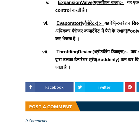
v.
ExpansionValve
(एक्सपेंशन वाल्व):-
यह ए
control
करती है
।
vi.
Evaporator
(एवैपोरेटर):-
यह रेफ्रिजरेशन सिस
अधिकतर पैसेंजर कम्पार्टमेंट में पैरो के स्थान(
Footw
कर भेजता है ।
vii.
ThrottlingDevice
(थ्रोटलिंग डिवाइस):-
जब
द्वारा उसका टेम्परेचर तुरंत(
Suddenly
) कम कर दि
जाता है
।
Facebook
Twitter
POST A COMMENT
0 Comments