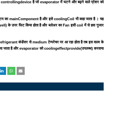
क
controllingdevice
है जो
evaporator
में घटने और बढ़ने वाले प्रेशर को
्टम का
mainComponent
है और इसे
coolingCoil
भी कहा जाता है
। यह
ell
) के उपर फिट किया होता है और ब्लोअर का
Fan
इसी
coil
में से हवा गुजार
refrigerant
कंडेंसर से
medium
टेम्परेचर पर आ रहा होता है तब इस वाल्व के
या जाता है और
evaporator
को
coolingeffectprovide
(उपलब्ध) करवाया