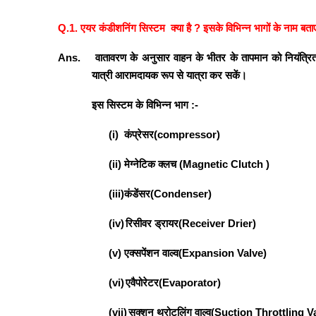
Q.1. एयर कंडीशनिंग सिस्टम
क्या है
?
इसके विभिन्न भागों के नाम बताए
Ans.
वातावरण के अनुसार वाहन के भीतर के तापमान को नियंत्रित 
यात्री आरामदायक रूप से यात्रा कर सकें
।
इस सिस्टम के विभिन्न भाग :-
(i)
कंप्रेसर
(compressor)
(ii)
मेग्नेटिक क्लच
(Magnetic Clutch )
(iii)
कंडेंसर
(Condenser)
(iv)
रिसीवर ड्रायर
(Receiver Drier)
(v)
एक्सपेंशन वाल्व
(Expansion Valve)
(vi)
एवैपोरेटर
(Evaporator)
(vii)
सक्शन थ्रोटलिंग वाल्व
(Suction Throttling V