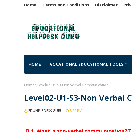
Home
Terms and Conditions
Disclaimer
Priv
HOME
VOCATIONAL EDUCATIONAL TOOLS
Home
Level02-U1-S3-Non Verbal Communication
Level02-U1-S3-Non Verbal
EDUHELPDESK GURU
8:22 PM
Q.1. What is non-verbal communication? Te