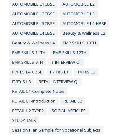
AUTOMOBILE L1CBSE
AUTOMOBILE L2
AUTOMOBILE L2CBSE
AUTOMOBILE L3
AUTOMOBILE L3CBSE
AUTOMOBILE L4 HBSE
AUTOMOBILE L4CBSE
Beauty & Wellness L2
Beauty & Wellness L4
EMP.SKILLS 10TH
EMP.SKILLS 11TH
EMP.SKILLS 12TH
EMP.SKILLS 9TH
IT INTERVIEW Q.
IT/ITES L4 CBSE
IT/ITeS L1
IT/ITeS L2
IT/ITeS L3
RETAIL INTERVIEW Q.
RETAIL L1-Complete Notes
RETAIL L1-Introduction
RETAIL L2
RETAIL L2-TYPE2
SOCIAL ARTICLES
STUDY TALK
Session Plan Sample for VocatIonal Subjects