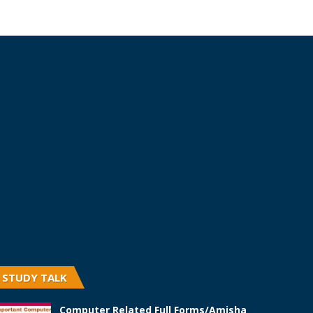
STUDY TALK
Computer Related Full Forms/Amisha