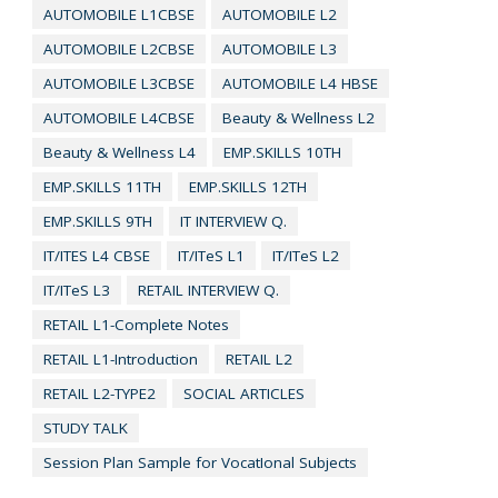
AUTOMOBILE L1CBSE
AUTOMOBILE L2
AUTOMOBILE L2CBSE
AUTOMOBILE L3
AUTOMOBILE L3CBSE
AUTOMOBILE L4 HBSE
AUTOMOBILE L4CBSE
Beauty & Wellness L2
Beauty & Wellness L4
EMP.SKILLS 10TH
EMP.SKILLS 11TH
EMP.SKILLS 12TH
EMP.SKILLS 9TH
IT INTERVIEW Q.
IT/ITES L4 CBSE
IT/ITeS L1
IT/ITeS L2
IT/ITeS L3
RETAIL INTERVIEW Q.
RETAIL L1-Complete Notes
RETAIL L1-Introduction
RETAIL L2
RETAIL L2-TYPE2
SOCIAL ARTICLES
STUDY TALK
Session Plan Sample for VocatIonal Subjects