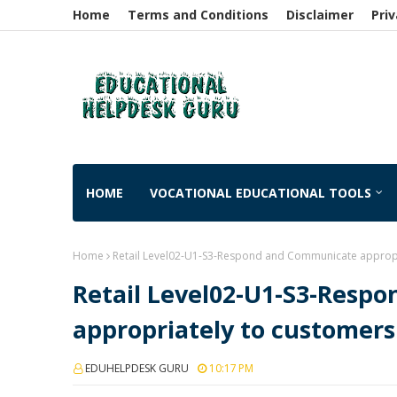
Home
Terms and Conditions
Disclaimer
Priv
HOME
VOCATIONAL EDUCATIONAL TOOLS
Home
Retail Level02-U1-S3-Respond and Communicate appropr
Retail Level02-U1-S3-Resp
appropriately to customers
EDUHELPDESK GURU
10:17 PM