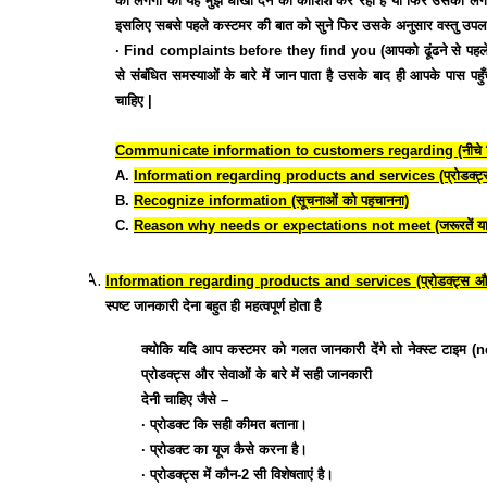
को लगेगा की यह मुझे धोखा देने की कोशिश कर रहा है या फिर उसको लगता 
इसलिए सबसे पहले कस्टमर की बात को सुने फिर उसके अनुसार वस्तु उपल
∙ Find complaints before they find you (आपको ढूंढने से पहले वे
से संबंधित समस्याओं के बारे में जान पाता है उसके बाद ही आपके पास 
चाहिए |
Communicate information to customers regarding (नीचे दिए गए बि
A.
Information regarding products and services (प्रोडक्ट्स और
B.
Recognize information (सूचनाओं को पहचानना)
C.
Reason why needs or expectations not meet (जरूरतें या अपेक्षा
Information regarding products and services (प्रोडक्ट्स और से
स्पष्ट जानकारी देना बहुत ही महत्वपूर्ण होता है
क्योकि यदि आप कस्टमर को गलत जानकारी देंगे तो नेक्स्ट टाइम 
प्रोडक्ट्स और सेवाओं के बारे में सही जानकारी
देनी चाहिए जैसे –
∙ प्रोडक्ट कि सही कीमत बताना।
∙ प्रोडक्ट का यूज कैसे करना है।
∙ प्रोडक्ट्स में कौन-2 सी विशेषताएं है।