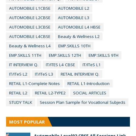
AUTOMOBILE L1CBSE
AUTOMOBILE L2
AUTOMOBILE L2CBSE
AUTOMOBILE L3
AUTOMOBILE L3CBSE
AUTOMOBILE L4 HBSE
AUTOMOBILE L4CBSE
Beauty & Wellness L2
Beauty & Wellness L4
EMP.SKILLS 10TH
EMP.SKILLS 11TH
EMP.SKILLS 12TH
EMP.SKILLS 9TH
IT INTERVIEW Q.
IT/ITES L4 CBSE
IT/ITeS L1
IT/ITeS L2
IT/ITeS L3
RETAIL INTERVIEW Q.
RETAIL L1-Complete Notes
RETAIL L1-Introduction
RETAIL L2
RETAIL L2-TYPE2
SOCIAL ARTICLES
STUDY TALK
Session Plan Sample for VocatIonal Subjects
MOST POPULAR
Automobile Level02 CBSE All Sessions Link