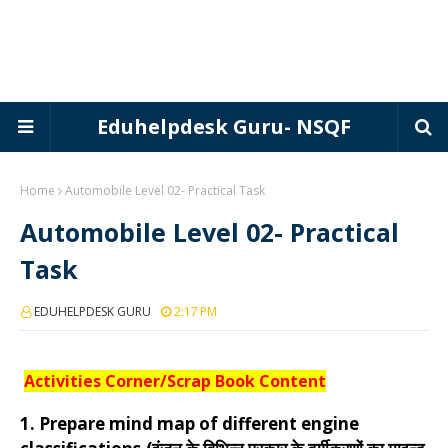
Eduhelpdesk Guru- NSQF
Home
Automobile Level 02- Practical Task
Automobile Level 02- Practical
Task
EDUHELPDESK GURU
2:17 PM
Activities Corner/Scrap Book Content
1.
Prepare mind map of different engine