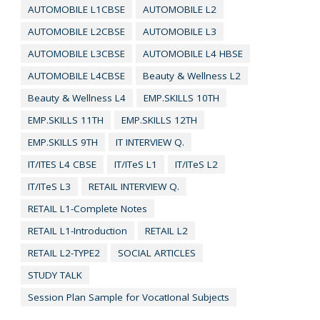
AUTOMOBILE L1CBSE
AUTOMOBILE L2
AUTOMOBILE L2CBSE
AUTOMOBILE L3
AUTOMOBILE L3CBSE
AUTOMOBILE L4 HBSE
AUTOMOBILE L4CBSE
Beauty & Wellness L2
Beauty & Wellness L4
EMP.SKILLS 10TH
EMP.SKILLS 11TH
EMP.SKILLS 12TH
EMP.SKILLS 9TH
IT INTERVIEW Q.
IT/ITES L4 CBSE
IT/ITeS L1
IT/ITeS L2
IT/ITeS L3
RETAIL INTERVIEW Q.
RETAIL L1-Complete Notes
RETAIL L1-Introduction
RETAIL L2
RETAIL L2-TYPE2
SOCIAL ARTICLES
STUDY TALK
Session Plan Sample for VocatIonal Subjects