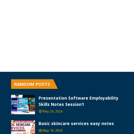
RANDOM POSTS
Presentation Software Employability
Skills Notes Session1
May 26, 2026
Basic skincare services easy notes
May 18, 2026