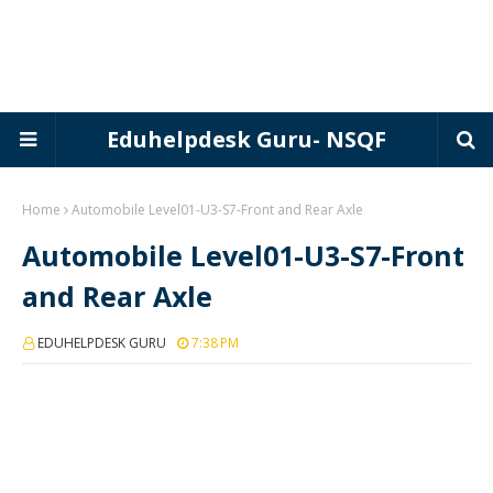
Eduhelpdesk Guru- NSQF
Home
Automobile Level01-U3-S7-Front and Rear Axle
Automobile Level01-U3-S7-Front
and Rear Axle
EDUHELPDESK GURU
7:38 PM